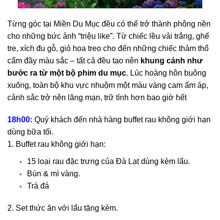
Từng góc tại Miền Du Mục đều có thể trở thành phông nền
cho những bức ảnh “triệu like”. Từ
chiếc lều vải trắng, ghế
tre, xích đu gỗ, giỏ hoa treo cho đến những chiếc thảm thổ
cẩm đầy màu sắc – tất cả đều tạo nên
khung cảnh như
bước ra từ một bộ phim du mục
. Lúc hoàng hôn buông
xuống, toàn bộ khu vực nhuộm một màu vàng cam ấm áp,
cảnh sắc trở nên lãng mạn, trữ tình hơn bao giờ hết
18h00:
Quý khách đến nhà hàng buffet rau không giới hạn
dùng bữa tối.
1. Buffet rau không giới hạn:
15 loại rau đặc trưng của Đà Lạt dùng kèm lẩu.
Bún & mì vàng.
Trà đá
2. Set thức ăn với lẩu tặng kèm.