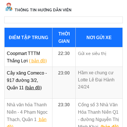
THÔNG TIN HƯỚNG DẪN VIÊN
THỜI
ĐIỂM TẬP TRUNG
NƠI GỬI XE
GIAN
Gửi xe siêu thị
Coopmart TTTM
22:30
Thắng Lợi
( bản đồ)
Hầm xe chung cư
Cây xăng Comeco -
23:00
Lotte Lê Đại Hành
917 đường 3/2,
24/24
Quận 11
(bản đồ)
Nhà văn hóa Thanh
23:30
Cổng số 3 Nhà Văn
Niên - 4 Phạm Ngọc
Hóa Thanh Niên Q1
Thạch, Quận 1
bản
- đường Nguyễn Thị
đồ)
Minh Khai
(bản đồ)