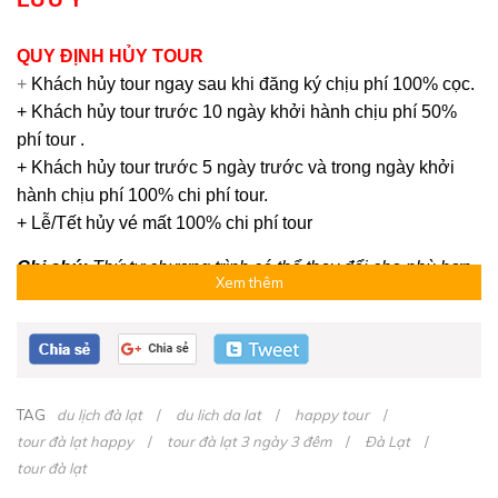
QUY ĐỊNH HỦY TOUR
+
Khách hủy tour ngay sau khi đăng ký chịu phí 100% cọc.
+ Khách hủy tour trước 10 ngày khởi hành chịu phí 50%
phí tour .
+ Khách hủy tour trước 5 ngày trước và trong ngày khởi
hành chịu phí 100% chi phí tour.
+ Lễ/Tết hủy vé mất 100% chi phí tour
Ghi chú:
Thứ tự chương trình có thể thay đổi cho phù hợp
Xem thêm
nhưng cam kết vẫn đảm bảo thực hiện các điểm tham
quan.
TAG
du lịch đà lạt
du lich da lat
happy tour
tour đà lạt happy
tour đà lạt 3 ngày 3 đêm
Đà Lạt
tour đà lạt