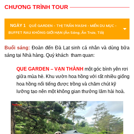
CHƯƠNG TRÌNH TOUR
NGÀY 1
QUÊ GARDEN - THỊ TRẤN IYASHI - MIỀN DU MỤC -
BUFFET RAU KHÔNG GIỚI HẠN (Ăn Sáng, Ăn Trưa, Tối)
Buổi sáng:
Đoàn đến Đà Lạt sinh cá nhân và dùng bữa
sáng tại Nhà hàng. Quý khách tham quan:
QUE GARDEN – VẠN THÀNH
một góc bình yên rơi
giữa mùa hè. Khu vườn hoa hồng với rất nhiều giống
hoa hồng nổi tiếng được trồng và chăm chút kỹ
lưỡng tạo nên một không gian thưởng lãm hài hoà.