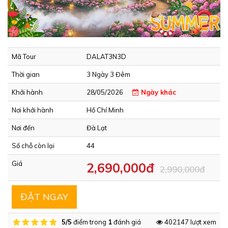
Mã Tour
DALAT3N3D
Thời gian
3 Ngày 3 Đêm
Khởi hành
28/05/2026
Ngày khác
Nơi khởi hành
Hồ Chí Minh
Nơi đến
Đà Lạt
Số chỗ còn lại
44
Giá
2,690,000đ
2,990,000đ
ĐẶT NGAY
5/5
điểm trong
1
đánh giá
402147 lượt xem