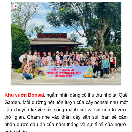
Khu vuờn Bonsai
, ngắm nhìn dáng cổ thụ thu nhỏ tại Quê
Garden. Mỗi đường nét uốn lượn của cây bonsai như một
câu chuyệ
n kể về sức sống mãnh liệt và sự kiên trì vượt
thời gian. Chạm nhẹ vào thân cây sần sùi, bạn sẽ cảm
nhận được dấu ấn của năm tháng và sự tỉ mỉ của người
nghệ nhân.