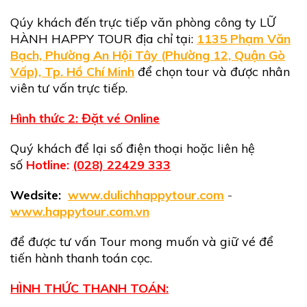
Qúy khách đến trực tiếp văn phòng công ty LỮ
HÀNH HAPPY TOUR địa chỉ tại:
1
135 Phạm Văn
Bạch, Phường An Hội Tây (Phường 12, Quận Gò
Vấp), Tp. Hồ Chí Minh
để chọn tour và được nhân
viên tư vấn trực tiếp.
Hình thức 2: Đặt vé Online
Quý khách để lại số điện thoại hoặc liên hệ
số
Hotline:
(028) 22429 333
Wedsite:
www.dulichhappytour.com
-
www.happytour.com.vn
để được tư vấn Tour mong muốn và giữ vé để
tiến hành thanh toán cọc.
HÌNH THỨC THANH TOÁN: