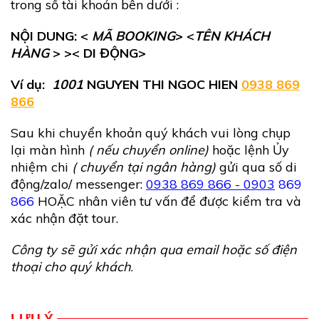
trong số tài khoản bên dưới :
NỘI DUNG: <
MÃ BOOKING
> <
TÊN KHÁCH
HÀNG
> >< DI ĐỘNG>
Ví dụ:
1001
NGUYEN THI NGOC HIEN
0938 869
866
Sau khi chuyển khoản quý khách vui lòng chụp
lại màn hình
( nếu chuyển online)
hoặc lệnh Ủy
nhiệm chi
( chuyển tại ngân hàng)
gửi qua số di
động/zalo/ messenger:
0938 869 866 - 0903
869
866
HOẶC nhân viên tư vấn để được kiểm tra và
xác nhận đặt tour.
Công ty sẽ gửi xác nhận qua email hoặc số điện
thoại cho quý khách
.
LƯU Ý