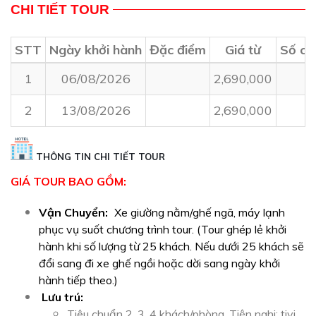
CHI TIẾT TOUR
STT
Ngày khởi hành
Đặc điểm
Giá từ
Số ch
1
06/08/2026
2,690,000
2
13/08/2026
2,690,000
THÔNG TIN CHI TIẾT TOUR
GIÁ TOUR BAO GỒM:
Vận Chuyển:
Xe giường nằm/ghế ngã, máy lạnh
phục vụ suốt chương trình tour. (Tour ghép lẻ khởi
hành khi số lượng từ 25 khách. Nếu dưới 25 khách sẽ
đổi sang đi xe ghế ngồi hoặc dời sang ngày khởi
hành tiếp theo.)
Lưu trú:
Tiêu chuẩn 2, 3, 4 khách/phòng. Tiện nghi: tivi,