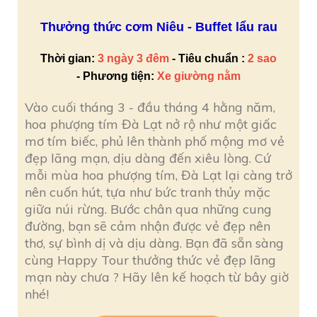
Thưởng thức cơm Niêu - Buffet lẩu rau
Thời gian:
3 ngày 3 đêm
- T
iêu chuẩn
:
2 sao
-
Phương tiện:
Xe giường nằm
Vào cuối tháng 3 - đầu tháng 4 hằng năm,
hoa phượng tím Đà Lạt nở rộ như một giấc
mơ tím biếc, phủ lên thành phố mộng mơ vẻ
đẹp lãng mạn, dịu dàng đến xiêu lòng. Cứ
mỗi mùa hoa phượng tím, Đà Lạt lại càng trở
nên cuốn hút, tựa như bức tranh thủy mặc
giữa núi rừng. Bước chân qua những cung
đường, bạn sẽ cảm nhận được vẻ đẹp nên
thơ, sự bình dị và dịu dàng. Bạn đã sẵn sàng
cùng Happy Tour thưởng thức vẻ đẹp lãng
mạn này chưa ? Hãy lên kế hoạch từ bây giờ
nhé!