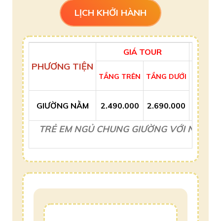
LỊCH KHỞI HÀNH
GIÁ TOUR
PHỤ T
PHƯƠNG TIỆN
TẦNG TRÊN
TẦNG DƯỚI
GIƯỜNG NẰM
2.490.000
2.690.000
TRẺ EM NGỦ CHUNG GIƯỜNG VỚI NGƯỜI 