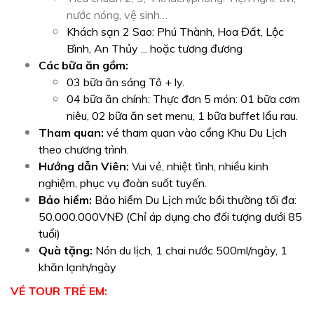
nước nóng, vệ sinh…
Khách sạn 2 Sao: Phú Thành, Hoa Đất, Lộc
Bình, An Thủy ... hoặc tương đương
Các bữa ăn gồm:
0
3 bữa ăn sáng Tô + ly.
04 bữa ăn chính: Thực đơn 5 món: 01 bữa cơm
niêu, 02 bữa ăn set menu, 1 bữa buffet lẩu rau.
Tham quan:
vé tham quan vào cổng Khu Du Lịch
theo chương trình.
Hướng dẫn Viên:
Vui vẻ, nhiệt tình, nhiều kinh
nghiệm, phục vụ đoàn suốt tuyến.
Bảo hiểm:
Bảo hiểm Du Lịch mức bồi thường tối đa:
50.000.000VNĐ (Chỉ áp dụng cho đối tượng dưới 85
tuổi)
Quà tặng:
Nón du lịch, 1 chai nước 500ml/ngày, 1
khăn lạnh/ngày
VÉ TOUR TRẺ EM: