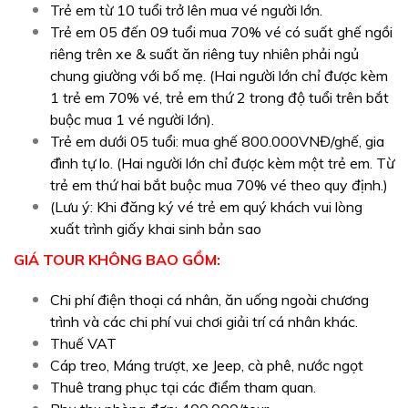
Trẻ em từ 10 tuổi trở lên mua vé người lớn.
Trẻ em 05 đến 09 tuổi mua 70% vé có suất ghế ngồi
riêng trên xe & suất ăn riêng tuy nhiên phải ngủ
chung giường với bố mẹ. (Hai người lớn chỉ được kèm
1 trẻ em 70% vé, trẻ em thứ 2 trong độ tuổi trên bắt
buộc mua 1 vé người lớn).
Trẻ em dưới 05 tuổi: mua ghế 800.000VNĐ/ghế, gia
đình tự lo. (Hai người lớn chỉ được kèm một trẻ em. Từ
trẻ em thứ hai bắt buộc mua 70% vé theo quy định.)
(Lưu ý: Khi đăng ký vé trẻ em quý khách vui lòng
xuất trình giấy khai sinh bản sao
GIÁ TOUR KHÔNG BAO GỒM:
Chi phí điện thoại cá nhân, ăn uống ngoài chương
trình và các chi phí vui chơi giải trí cá nhân khác.
Thuế VAT
Cáp treo, Máng trượt, xe Jeep, cà phê, nước ngọt
Thuê trang phục tại các điểm tham quan.