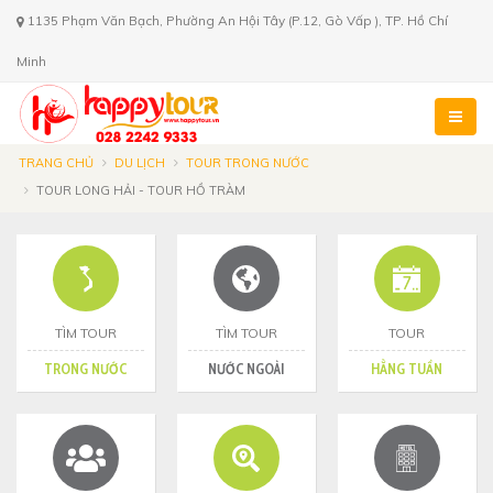
1135 Phạm Văn Bạch, Phường An Hội Tây (P.12, Gò Vấp ), TP. Hồ Chí
Minh
TRANG CHỦ
DU LỊCH
TOUR TRONG NƯỚC
TOUR LONG HẢI - TOUR HỒ TRÀM
TÌM TOUR
TÌM TOUR
TOUR
TRONG NƯỚC
NƯỚC NGOÀI
HẰNG TUẦN