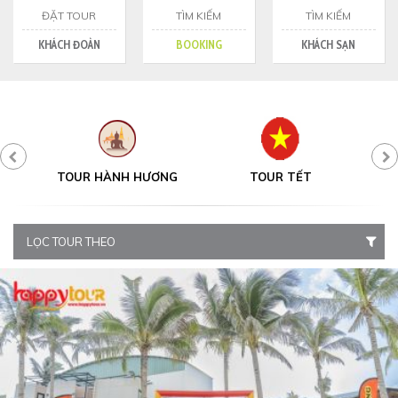
ĐẶT TOUR
TÌM KIẾM
TÌM KIẾM
KHÁCH ĐOÀN
BOOKING
KHÁCH SẠN
Y
TOUR HÀNH HƯƠNG
TOUR TẾT
LỌC TOUR THEO