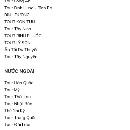
Tour Long An
Tour Bình Hưng - Bình Ba
Xin mời Quý khách chọn thông tin cần tìm kiếm
Xin mời Quý khách chọn thông tin cần tìm kiếm
BÌNH DƯƠNG
TOUR KON TUM
Xin mời Quý khách chọn thông tin cần tìm kiếm
Xin mời Quý khách chọn thông tin cần tìm kiếm
Tour Tây Ninh
TOUR BÌNH PHƯỚC
Chọn khu vực
Chọn nơi đi
Chọn nơi đi
TOUR LÝ SƠN
Ăn Tối Du Thuyền
hoặc
Chọn loại
Chọn nơi đến
Chọn nơi đến
Tour Tây Nguyên
Khoảng giá
NƯỚC NGOÀI
TÌM KIẾM
TÌM KIẾM
Tour Hàn Quốc
Tour Mỹ
Tour Thái Lan
TÌM KIẾM
TÌM KIẾM
Tour Nhật Bản
Thổ Nhĩ Kỳ
Tour Trung Quốc
Tour Đài Loan