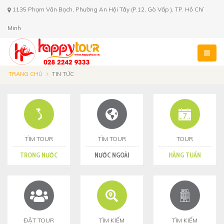
1135 Phạm Văn Bạch, Phường An Hội Tây (P.12, Gò Vấp ), TP. Hồ Chí
Minh
TRANG CHỦ
TIN TỨC
TÌM TOUR
TÌM TOUR
TOUR
TRONG NƯỚC
NƯỚC NGOÀI
HẰNG TUẦN
ĐẶT TOUR
TÌM KIẾM
TÌM KIẾM