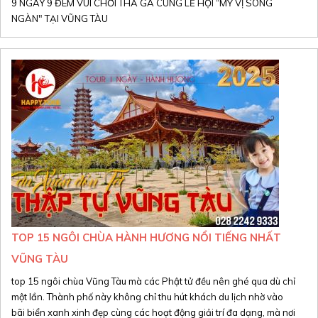
9 NGÀY 9 ĐÊM VUI CHƠI THẢ GA CÙNG LỄ HỘI “MỸ VỊ SÓNG
NGÀN" TẠI VŨNG TÀU
TOP 15 NGÔI CHÙA HÀNH HƯƠNG NỔI TIẾNG NHẤT
VŨNG TÀU
top 15 ngôi chùa Vũng Tàu mà các Phật tử đều nên ghé qua dù chỉ
một lần. Thành phố này không chỉ thu hút khách du lịch nhờ vào
bãi biển xanh xinh đẹp cùng các hoạt động giải trí đa dạng, mà nơi