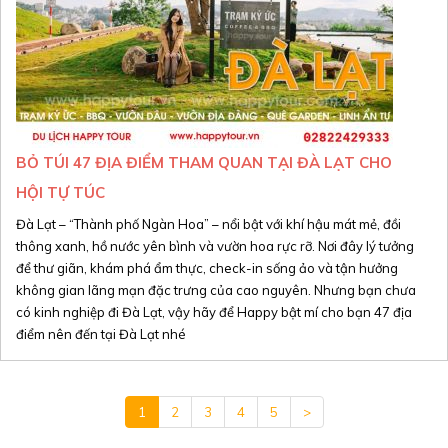
Khoảng giá
TÌM KIẾM
TÌM KIẾM
TÌM KIẾM
TÌM KIẾM
BỎ TÚI 47 ĐỊA ĐIỂM THAM QUAN TẠI ĐÀ LẠT CHO
HỘI TỰ TÚC
Đà Lạt – “Thành phố Ngàn Hoa” – nổi bật với khí hậu mát mẻ, đồi
thông xanh, hồ nước yên bình và vườn hoa rực rỡ. Nơi đây lý tưởng
để thư giãn, khám phá ẩm thực, check-in sống ảo và tận hưởng
không gian lãng mạn đặc trưng của cao nguyên. Nhưng bạn chưa
có kinh nghiệp đi Đà Lạt, vậy hãy để Happy bật mí cho bạn 47 địa
điểm nên đến tại Đà Lạt nhé
1
2
3
4
5
>