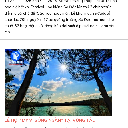
Từ 27-12-2025 đến 4-1-2026, Sa Đéc (Đồng Tháp) sẽ rực rỡ hơn
bao giờ hết khi Festival Hoa kiểng Sa Đéc lần thứ 2 chính thức
diễn ra với chủ đề “Sắc hoa ngày mới”. Lễ khai mạc sẽ được tổ
chức lúc 20h ngày 27-12 tại quảng trường Sa Đéc, mở màn cho
chuỗi 32 hoạt động sôi động kéo dài suốt dịp cuối năm – đầu năm
mới.
LỄ HỘI "MỸ VỊ SÓNG NGÀN" TẠI VŨNG TÀU