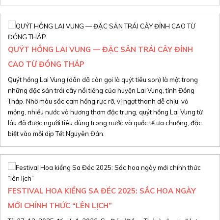
QUÝT HỒNG LAI VUNG — ĐẶC SẢN TRÁI CÂY ĐỈNH
CAO TỪ ĐỒNG THÁP
Quýt hồng Lai Vung (dân dã còn gọi là quýt tiêu son) là một trong
những đặc sản trái cây nổi tiếng của huyện Lai Vung, tỉnh Đồng
Tháp. Nhờ màu sắc cam hồng rực rỡ, vị ngọt thanh dễ chịu, vỏ
mỏng, nhiều nước và hương thơm đặc trưng, quýt hồng Lai Vung từ
lâu đã được người tiêu dùng trong nước và quốc tế ưa chuộng, đặc
biệt vào mỗi dịp Tết Nguyên Đán.
FESTIVAL HOA KIỂNG SA ĐÉC 2025: SẮC HOA NGÀY
MỚI CHÍNH THỨC “LÊN LỊCH”