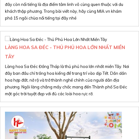
đây còn nổi tiếng là địa điểm tâm linh vô cùng quen thuộc với du
khách thập phương. Trong bài viết này, hãy cùng MIA.vn khám
phá 15 ngôi chùa nổi tiếng tại đây nhé
LÀNG HOA SA ĐÉC - THỦ PHỦ HOA LỚN NHẤT MIỀN
TÂY
Làng hoa Sa Đéc Đồng Tháp là thủ phủ hoa lớn nhất miền Tây. Nơi
đây ban đầu chỉ trồng hoa kiểng để trang trí vào dịp Tết. Dần dần
hoa hợp đất, nở rộ và trở thành nghề chính của người dân địa
Xin mời Quý khách chọn thông tin cần tìm kiếm
Xin mời Quý khách chọn thông tin cần tìm kiếm
phương. Ngôi làng chẳng mấy chốc mang đến Thành phố Sa Đéc
một góc trời tuyệt đẹp với đủ các loài hoa rực rỡ.
Xin mời Quý khách chọn thông tin cần tìm kiếm
Xin mời Quý khách chọn thông tin cần tìm kiếm
Chọn khu vực
Chọn nơi đi
Chọn nơi đi
hoặc
Chọn loại
Chọn nơi đến
Chọn nơi đến