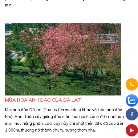
mịn.
MÙA HOA ANH ĐÀO CỦA ĐÀ LẠT
Mai anh đào Đà Lạt (Prunus Cerasoides) khác với hoa anh đào
Nhật Bản. Thân cây giống đào mận, hoa có 5 cánh đơn như hoa
mai, màu hồng phấn. Loài cây này chỉ phát triển tốt ở độ cao trên
1.000m, thường nở thành chùm, hương thơm nhẹ.