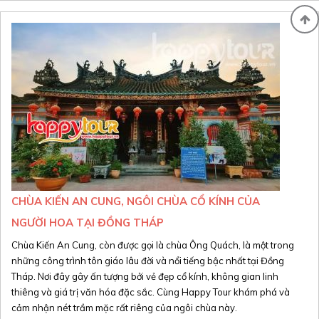
CHÙA KIẾN AN CUNG, NGÔI CHÙA CỔ KÍNH CỦA
NGƯỜI HOA TẠI ĐỒNG THÁP
Chùa Kiến An Cung, còn được gọi là chùa Ông Quách, là một trong
những công trình tôn giáo lâu đời và nổi tiếng bậc nhất tại Đồng
Tháp. Nơi đây gây ấn tượng bởi vẻ đẹp cổ kính, không gian linh
thiêng và giá trị văn hóa đặc sắc. Cùng Happy Tour khám phá và
cảm nhận nét trầm mặc rất riêng của ngôi chùa này.