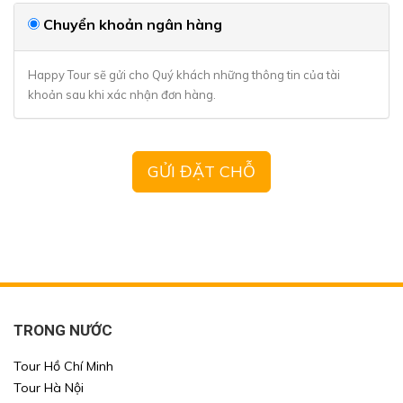
Chuyển khoản ngân hàng
Happy Tour sẽ gửi cho Quý khách những thông tin của tài
khoản sau khi xác nhận đơn hàng.
TRONG NƯỚC
Xin mời Quý khách chọn thông tin cần tìm kiếm
Xin mời Quý khách chọn thông tin cần tìm kiếm
Tour Hồ Chí Minh
Tour Hà Nội
Xin mời Quý khách chọn thông tin cần tìm kiếm
Xin mời Quý khách chọn thông tin cần tìm kiếm