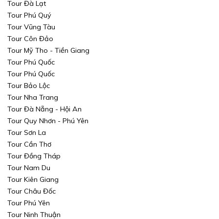
Tour Đà Lạt
Tour Phú Quý
Chọn khu vực
Chọn nơi đi
Chọn nơi đi
Tour Vũng Tàu
Tour Côn Đảo
hoặc
Chọn loại
Chọn nơi đến
Chọn nơi đến
Tour Mỹ Tho - Tiền Giang
Tour Phú Quốc
Khoảng giá
Tour Phú Quốc
Tour Bảo Lộc
TÌM KIẾM
TÌM KIẾM
Tour Nha Trang
Tour Đà Nẵng - Hội An
TÌM KIẾM
TÌM KIẾM
Tour Quy Nhơn - Phú Yên
Tour Sơn La
Tour Cần Thơ
Tour Đồng Tháp
Tour Nam Du
Tour Kiên Giang
Tour Châu Đốc
Tour Phú Yên
Tour Ninh Thuận