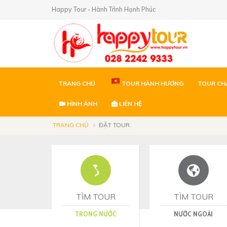
Happy Tour - Hành Trình Hạnh Phúc
TRANG CHỦ
TOUR HÀNH HƯƠNG
TOUR CH
HÌNH ẢNH
LIÊN HỆ
TRANG CHỦ
ĐẶT TOUR
TÌM TOUR
TÌM TOUR
TRONG NƯỚC
NƯỚC NGOÀI