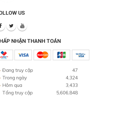
OLLOW US
HẤP NHẬN THANH TOÁN
Đang truy cập
47
Trong ngày
4,324
Hôm qua
3,433
Tổng truy cập
5,606,848