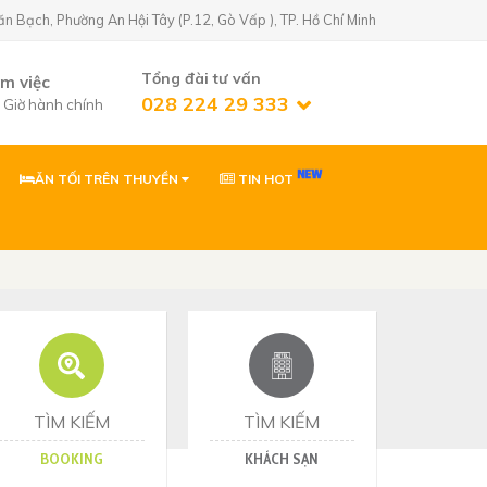
Bạch, Phường An Hội Tây (P.12, Gò Vấp ), TP. Hồ Chí Minh
Tổng đài tư vấn
àm việc
028 224 29 333
7 Giờ hành chính
ĂN TỐI TRÊN THUYỀN
TIN HOT
n Golf)
02822429333
 Phường An Hội
0903869866
 Phường Tân Sơn,
ơn
0903869866
Nhơn, Gia Lai
TÌM KIẾM
TÌM KIẾM
BOOKING
KHÁCH SẠN