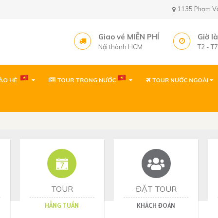
1135 Phạm Văn 
Giao vé MIỄN PHÍ
Giờ l
Nội thành HCM
T2 - T
ÀO HÈ
TOUR TRONG NƯỚC
TOUR NƯỚC NGOÀI
Văn phòng ( gần sâ
1135 Phạm Văn Bạch,
Tây, TP. Hồ Chí Minh
Văn phòng
1135 Phạm Văn Bạch,
Tp. Hồ Chí Minh
Văn phòng Quy Nh
60 Thanh Niên, P. Quy 
TOUR
ĐẶT TOUR
HẰNG TUẦN
KHÁCH ĐOÀN