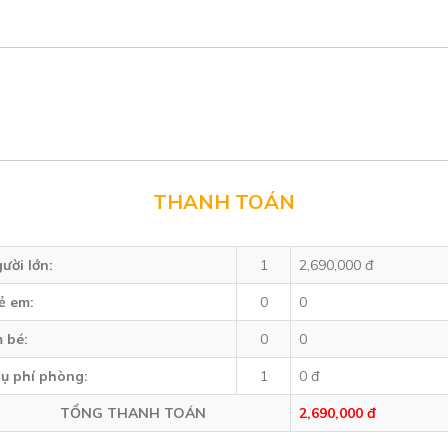
THANH TOÁN
ười lớn:
1
2,690,000 đ
ẻ em:
0
0
 bé:
0
0
ụ phí phòng:
1
0 đ
TỔNG THANH TOÁN
2,690,000 đ