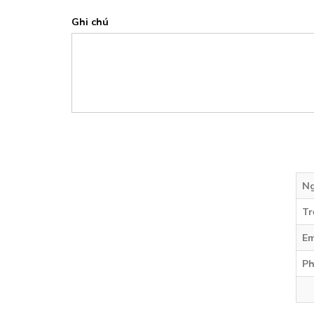
Ghi chú
Ng
Tr
Em
Ph