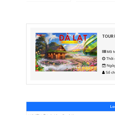
TOUR Đ
Mã t
Thời 
Ngày
Số ch
Lo