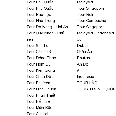
Tour Phú Quốc
Malaysia
Tour Phú Quốc
Tour Singapore
Tour Bảo Lộc
Tour Bali
Tour Nha Trang
Tour Campuchia
Tour Đà Nẵng - Hội An
Tour Singapore -
Tour Quy Nhơn - Phú
Malaysia - Indonesia
Yên
Úc
Tour Sơn La
Dubai
Tour Cần Thơ
Châu Âu
Tour Đồng Tháp
Bhutan
Tour Nam Du
Ấn Độ
Tour Kiên Giang
#
Tour Châu Đốc
Indonesia
Tour Phú Yên
TOUR LÀO
Tour Ninh Thuận
TOUR TRUNG QUỐC
Tour Phan Thiết
Tour Bến Tre
Tour Miền Bắc
Tour Gia Lai