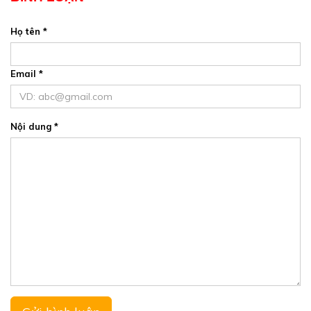
khách hủy vé hoặc đến trễ mất 100% phí.
Họ tên *
Email *
Nội dung *