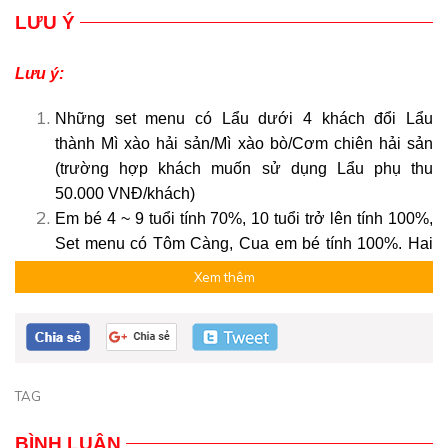
LƯU Ý
Lưu ý:
Những set menu có Lẩu dưới 4 khách đổi Lẩu
thành Mì xào hải sản/Mì xào bò/Cơm chiên hải sản
(trường hợp khách muốn sử dụng Lẩu phụ thu
50.000 VNĐ/khách)
Em bé 4 ~ 9 tuổi tính 70%, 10 tuổi trở lên tính 100%,
Set menu có Tôm Càng, Cua em bé tính 100%. Hai
người lớn chỉ được kèm 1 trẻ em từ 4-9 tuổi, trẻ em
Xem thêm
thứ 2 tính vé người lớn.
Đặt ăn 1 khách phụ 100.000 VND , những Set menu
có Cá Sapa, Cá Tai Tượng, Cá DH .... = file cá chiên
Đặt 01 group vui lòng đặt 01 set menu giống nhau.
Giá trên đã bao gồm thuế VAT. Quý khách vui lòng
TAG
cung cấp thông tin khi đặt vé.
BÌNH LUẬN
Vé ăn trên tàu là vé không hoàn không hủy. Quý