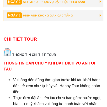
NGÀY 2
SET MENU - PHỤC VỤ ĐẶT TIỆC THEO SẢNH
NGÀY 3
HÌNH ẢNH KHÔNG GIAN CÁC TẦNG
CHI TIẾT TOUR
THÔNG TIN CHI TIẾT TOUR
THÔNG TIN CẦN CHÚ Ý KHI ĐẶT DỊCH VỤ ĂN TỐI
TÀU
Vui lòng đến đúng thời gian trước khi tàu khởi hành,
đến trễ xem như tự hủy vé. Happy Tour không hoàn
tiền.
Thực đơn đặt ăn trên tàu chưa bao gồm: nước ngọt,
bia,.... ( quý khách vui lòng tự thanh toán với nhân