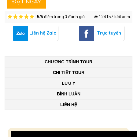
ĐẶT NGAY
5/5
điểm trong
1
đánh giá
124157 lượt xem
Liên hệ Zalo
Trực tuyến
CHƯƠNG TRÌNH TOUR
CHI TIẾT TOUR
LƯU Ý
BÌNH LUẬN
LIÊN HỆ