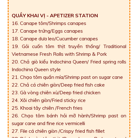
QUẦY KHAI VỊ - APETIZER STATION
16. Canape tôm/Shrimps canapes
17. Canape trứng/Eggs canapes
18. Canape dưa leo/Cucumber canapes
19. Gỏi cuốn tôm thịt truyền thống/ Traditional
Vietnamese Fresh Rolls with Shrimp & Pork
20. Chả giò kiểu Indochina Queen/ Fried spring rolls
Indochina Queen style
21. Chạo tôm quấn mía/Shrimp past on sugar cane
22. Chả cá chiên giòn/Deep fried fish cake
23. Gà vòng chiên xù/Deep fried chicken
24. Xôi chiên giòn/Fried sticky rice
25. Khoai tây chiên /French fries
26. Chạo tôm bánh hỏi mỡ hành/Shrimp past on
sugar cane and fine rice vermicelli
27. File cá chiên giòn /Crispy fried fish fillet