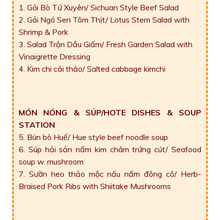
1. Gỏi Bò Tứ Xuyên/ Sichuan Style Beef Salad
2. Gỏi Ngó Sen Tôm Thịt/ Lotus Stem Salad with
Shrimp & Pork
3. Salad Trộn Dầu Giấm/ Fresh Garden Salad with
Vinaigrette Dressing
4. Kim chi cải thảo/ Salted cabbage kimchi
MÓN NÓNG & SÚP/HOTE DISHES & SOUP
STATION
5. Bún bò Huế/ Hue style beef noodle soup
6. Súp hải sản nấm kim châm trứng cút/ Seafood
soup w. mushroom
7. Sườn heo thảo mộc nấu nấm đông cô/ Herb-
Braised Pork Ribs with Shiitake Mushrooms