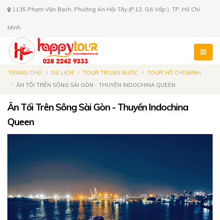
1135 Phạm Văn Bạch, Phường An Hội Tây (P.12, Gò Vấp ), TP. Hồ Chí
Minh
TRANG CHỦ
DU LỊCH
TOUR TRONG NƯỚC
TOUR HỒ CHÍ MINH
ĂN TỐI TRÊN SÔNG SÀI GÒN - THUYỀN INDOCHINA QUEEN
Ăn Tối Trên Sông Sài Gòn - Thuyền Indochina
Queen