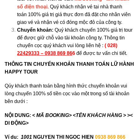
số điện thoại.
Quý khách nhận vé tại nhà thanh
toán 100% giá trị giá thực đơn đã đặt cho nhân viên
giao vé và nhận vé có đóng mộc đỏ của công ty.
Chuyển khoản:
Quý khách chuyển 100% giá trị tour
để được giữ chỗ vào tài khoản công ty. Thông tin
chuyển cọc quý khách vui lòng liên hệ :
( 028)
22429333 – 0938 869 86
6
để được tư vấn chi tiết.
THÔNG TIN CHUYỂN KHOẢN THANH TOÁN LỮ HÀNH
HAPPY TOUR
Qúy khách thanh toán bằng hình thức chuyển khoản vui
lòng chuyển 100% số tiền cọc vào một trong số tài khoản
bên dưới :
NỘI DUNG: <
MÃ BOOKING
> <
TÊN KHÁCH HÀNG
> ><
DI ĐỘNG>
Ví dụ:
1001
NGUYEN THI NGOC HIEN
0938 869 866