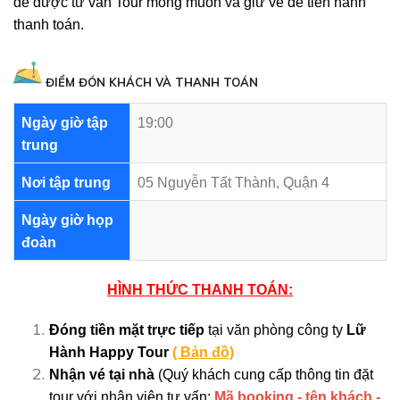
để được tư vấn Tour mong muốn và giữ vé để tiến hành
thanh toán.
ĐIỂM ĐÓN KHÁCH VÀ THANH TOÁN
Ngày giờ tập
19:00
trung
Nơi tập trung
05 Nguyễn Tất Thành, Quận 4
Ngày giờ họp
đoàn
HÌNH THỨC THANH TOÁN:
Đóng tiền mặt trực tiếp
tại văn phòng công ty
Lữ
Hành Happy Tour
( Bản đồ)
Nhận vé tại nhà
(Quý khách cung cấp thông tin đặt
tour với nhân viên tư vấn:
Mã booking - tên khách -