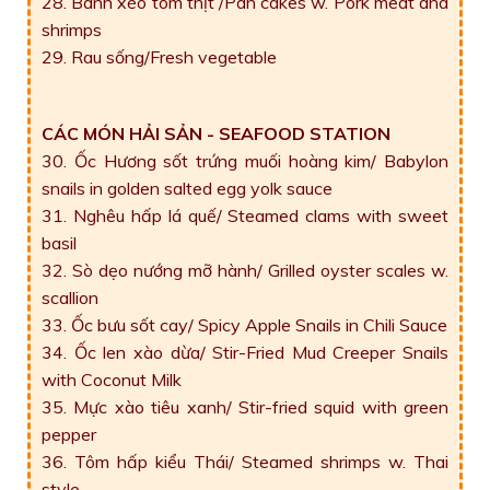
28. Bánh xèo tôm thịt /Pan cakes w. Pork meat and
shrimps
29. Rau sống/Fresh vegetable
CÁC MÓN HẢI SẢN - SEAFOOD STATION
30. Ốc Hương sốt trứng muối hoàng kim/ Babylon
snails in golden salted egg yolk sauce
31. Nghêu hấp lá quế/ Steamed clams with sweet
basil
32. Sò dẹo nướng mỡ hành/ Grilled oyster scales w.
scallion
33. Ốc bưu sốt cay/ Spicy Apple Snails in Chili Sauce
34. Ốc len xào dừa/ Stir-Fried Mud Creeper Snails
with Coconut Milk
35. Mực xào tiêu xanh/ Stir-fried squid with green
pepper
36. Tôm hấp kiểu Thái/ Steamed shrimps w. Thai
style