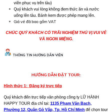
viên phục vụ trên tàu)
Quý khách vui lòng không đem thức ăn và nước
uống lên tàu. Bánh kem được phép mang lên.
Giá vé đã bao gồm VAT
CHÚC
QUÝ KHÁCH CÓ TRÃI NGHIỆM THÚ VỊ.VUI VẺ
VÀ NGON MIỆNG.
THÔNG TIN HƯỚNG DẪN VIÊN
HƯỚNG DẪN ĐẶT TOUR:
Hình thức 1: Đăng ký trực tiếp
Quý khách đến trực tiếp văn phòng công ty LỮ HÀNH
HAPPY TOUR địa chỉ tại:
1
135 Phạm Văn Bạch,
Phường 12, Quận Gò Vấp, Tp. Hồ Chí Minh
để chọn tour