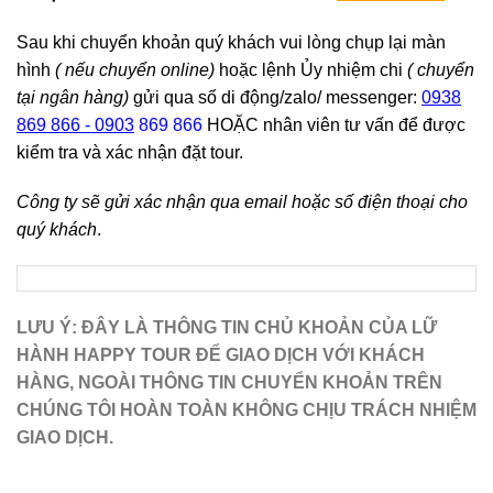
Sau khi chuyển khoản quý khách vui lòng chụp lại màn
hình
( nếu chuyển online)
hoặc lệnh Ủy nhiệm chi
( chuyển
tại ngân hàng)
gửi qua số di động/zalo/ messenger:
0938
869 866 - 0903
869 866
HOẶC nhân viên tư vấn để được
kiểm tra và xác nhận đặt tour.
Công ty sẽ gửi xác nhận qua email hoặc số điện thoại cho
quý khách
.
LƯU Ý:
ĐÂY LÀ THÔNG TIN CHỦ KHOẢN CỦA LỮ
HÀNH HAPPY TOUR ĐỂ GIAO DỊCH VỚI KHÁCH
HÀNG, NGOÀI THÔNG TIN CHUYỂN KHOẢN TRÊN
CHÚNG TÔI HOÀN TOÀN KHÔNG CHỊU TRÁCH NHIỆM
GIAO DỊCH.