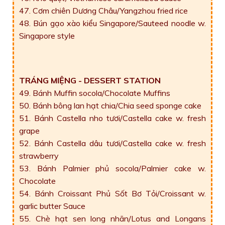
47. Cơm chiên Dương Châu/Yangzhou fried rice
48. Bún gạo xào kiểu Singapore/Sauteed noodle w.
Singapore style
TRÁNG MIỆNG - DESSERT STATION
49. Bánh Muffin socola/Chocolate Muffins
50. Bánh bông lan hạt chia/Chia seed sponge cake
51. Bánh Castella nho tươi/Castella cake w. fresh
grape
52. Bánh Castella dâu tươi/Castella cake w. fresh
strawberry
53. Bánh Palmier phủ socola/Palmier cake w.
Chocolate
54. Bánh Croissant Phủ Sốt Bơ Tỏi/Croissant w.
garlic butter Sauce
55. Chè hạt sen long nhãn/Lotus and Longans