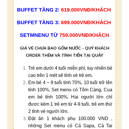
BUFFET TẦNG 2:
619.000VNĐ/KHÁCH
BUFFET TẦNG 3:
699.000VNĐ/KHÁCH
SETMNENU TỪ
759.000VNĐ/KHÁCH
GIÁ VÉ CHƯA BAO GỒM NƯỚC - QUÝ KHÁCH
ORDER THÊM VÀ TÍNH TIỀN TẠI QUẦY
Trẻ em dưới 4 tuổi miễn phí, tuy nhiên bé
cao trên 1 mét sẽ tính vé trẻ em.
Em bé 4 ~ 9 tuổi tính 70%, 10 tuổi trở lên
tính 100%, Set menu có Tôm Càng, Cua
em bé tính 100%. Hai người lớn chỉ
được kèm 1 trẻ em từ 4-9 tuổi, trẻ em thứ
2 tính vé người lớn.
Đặt ăn 1 khách phụ 100.000 VND ,
những Set menu có Cá Sapa, Cá Tai