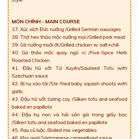
MÓN CHÍNH - MAIN COURSE
37. Xúc xích Đức nướng /Grilled German sausages
38. Thịt heo thảo mộc nướng mọi /Grilled pork meat
39. Gà nướng muối ớt/Grilled chicken w. salt+chili
40. Gà thảo mộc quay ngũ vị /Five-Spice Herb
Roasted Chicken
41. Đâu hũ sốt Tứ Xuyên/Sauteed Tofu with
Szechuan sauce
42. Bí nụ xào tỏi /Stir-fried baby squash shoots with
garlic
43. Đậu hũ sốt tương cay /Silken tofu and seafood
baked en papillote
44. Đậu hụ non và hải sản gói trong giấy bạc
/Silken tofu and seafood baked en papillote
45. Rau củ luộc /Boiled mix vegetables
46. Kho quẹt/Vietnamese caramellized sauce