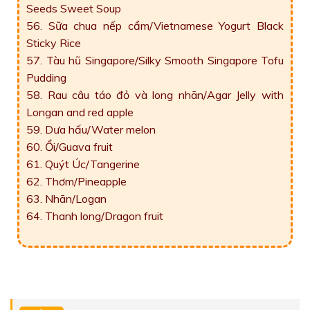
Seeds Sweet Soup
56. Sữa chua nếp cẩm/Vietnamese Yogurt Black
Sticky Rice
57. Tàu hũ Singapore/Silky Smooth Singapore Tofu
Pudding
58. Rau câu táo đỏ và long nhãn/Agar Jelly with
Longan and red apple
59. Dưa hấu/Water melon
60. Ổi/Guava fruit
61. Quýt Úc/Tangerine
62. Thơm/Pineapple
63. Nhãn/Logan
64. Thanh long/Dragon fruit