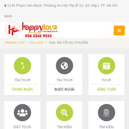
1135 Phạm Văn Bạch, Phường An Hội Tây (P.12, Gò Vấp ), TP. Hồ Chí
Minh
TRANG CHỦ
DU LỊCH
TAG: ĂN TỐI DU THUYỀN
TÌM TOUR
TÌM TOUR
TOUR
TRONG NƯỚC
NƯỚC NGOÀI
HẰNG TUẦN
ĐẶT TOUR
TÌM KIẾM
TÌM KIẾM