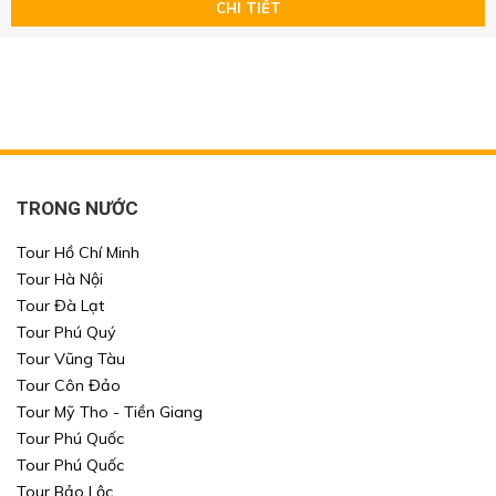
Chọn nơi đến
Chọn nơi đến
CHI TIẾT
Khoảng giá
TÌM KIẾM
TÌM KIẾM
TÌM KIẾM
TÌM KIẾM
TRONG NƯỚC
Tour Hồ Chí Minh
Tour Hà Nội
Tour Đà Lạt
Tour Phú Quý
Tour Vũng Tàu
Tour Côn Đảo
Tour Mỹ Tho - Tiền Giang
Tour Phú Quốc
Tour Phú Quốc
Tour Bảo Lộc