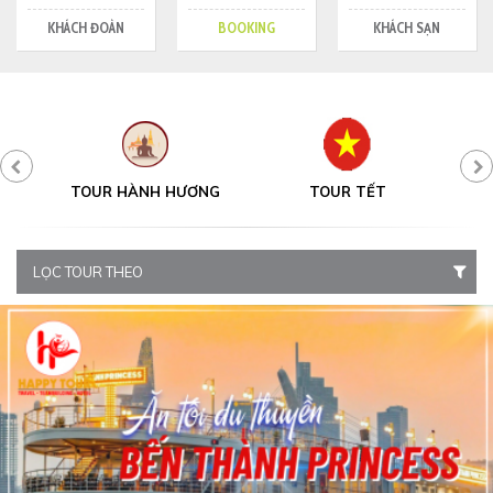
KHÁCH ĐOÀN
BOOKING
KHÁCH SẠN
Y
TOUR HÀNH HƯƠNG
TOUR TẾT
LỌC TOUR THEO