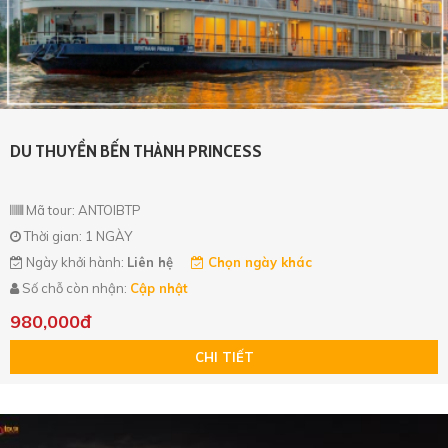
DU THUYỀN BẾN THÀNH PRINCESS
Mã tour: ANTOIBTP
Thời gian: 1 NGÀY
Ngày khởi hành:
Liên hệ
Chọn ngày khác
Số chỗ còn nhận:
Cập nhật
980,000đ
CHI TIẾT