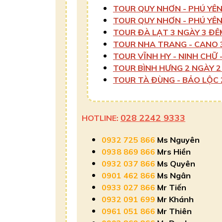
TOUR QUY NHƠN - PHÚ YÊN
TOUR QUY NHƠN - PHÚ YÊN
TOUR ĐÀ LẠT 3 NGÀY 3 ĐÊ
TOUR NHA TRANG - CANO 
TOUR VĨNH HY - NINH CHỮ 
TOUR BÌNH HƯNG 2 NGÀY 2
TOUR TÀ ĐÙNG - BẢO LỘC 
028 2242 9333
HOTLINE:
0932 725 866
Ms Nguyên
0938 869 866
Mrs Hiền
0932 037 866
Ms Quyên
0901 462 866
Ms Ngân
0933 027 866
Mr Tiến
0932 091 699
Mr Khánh
0961 051 866
Mr Thiên