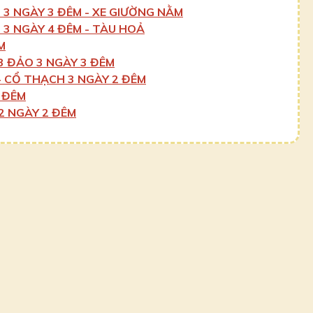
 3 NGÀY 3 ĐÊM - XE GIƯỜNG NẰM
 3 NGÀY 4 ĐÊM - TÀU HOẢ
M
3 ĐẢO 3 NGÀY 3 ĐÊM
- CỔ THẠCH 3 NGÀY 2 ĐÊM
 ĐÊM
2 NGÀY 2 ĐÊM