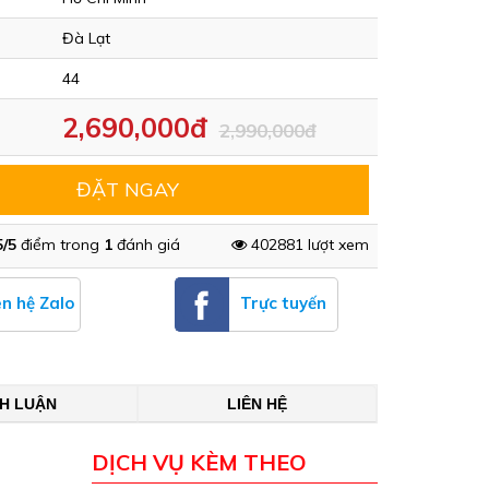
Đà Lạt
44
2,690,000đ
2,990,000đ
ĐẶT NGAY
5/5
điểm trong
1
đánh giá
402881 lượt xem
ên hệ Zalo
Trực tuyến
NH LUẬN
LIÊN HỆ
DỊCH VỤ KÈM THEO