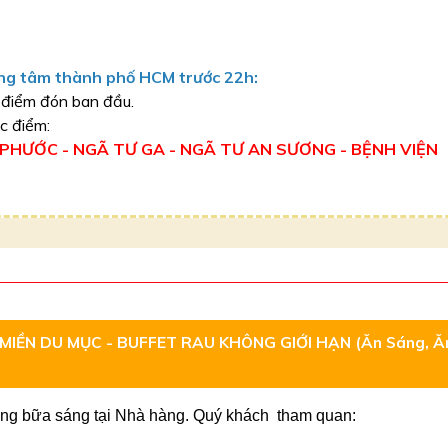
ng tâm thành phố HCM trước 22h:
i điểm đón ban đầu.
c điểm:
 PHƯỚC - NGÃ TƯ GA - NGÃ TƯ AN SƯƠNG - BỆNH VIỆN
 MIỀN DU MỤC - BUFFET RAU KHÔNG GIỚI HẠN (Ăn Sáng, Ă
ùng bữa sáng tại Nhà hàng. Quý khách tham quan: