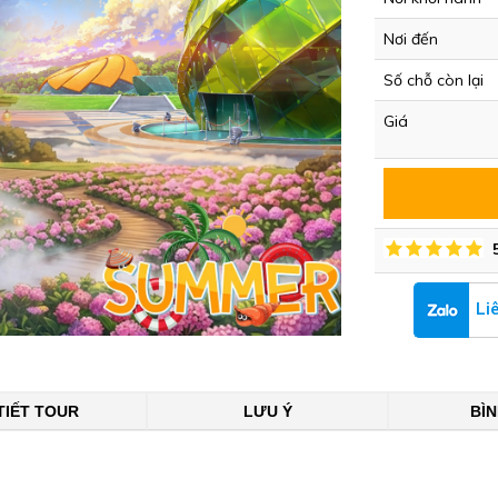
Nơi đến
Số chỗ còn lại
Giá
Li
TIẾT TOUR
LƯU Ý
BÌ