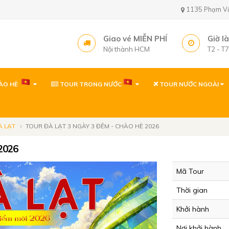
1135 Phạm Văn 
Giao vé MIỄN PHÍ
Giờ l
Nội thành HCM
T2 - T
ÀO HÈ
TOUR TRONG NƯỚC
TOUR NƯỚC NGOÀI
Văn phòng ( gần sâ
1135 Phạm Văn Bạch,
Tây, TP. Hồ Chí Minh
À LẠT
TOUR ĐÀ LẠT 3 NGÀY 3 ĐÊM - CHÀO HÈ 2026
Văn phòng
2026
1135 Phạm Văn Bạch,
Tp. Hồ Chí Minh
Mã Tour
Văn phòng Quy Nh
Thời gian
60 Thanh Niên, P. Quy 
Khởi hành
Nơi khởi hành