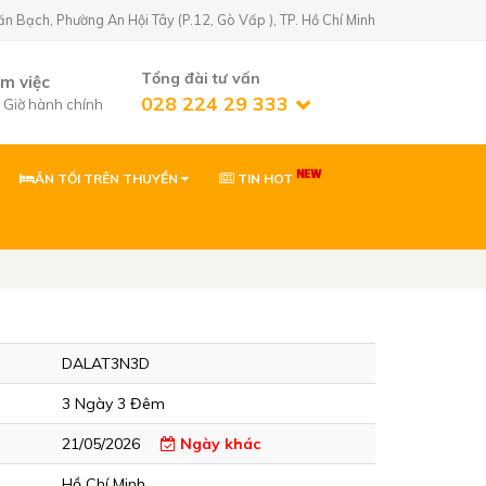
Bạch, Phường An Hội Tây (P.12, Gò Vấp ), TP. Hồ Chí Minh
Tổng đài tư vấn
àm việc
028 224 29 333
7 Giờ hành chính
ĂN TỐI TRÊN THUYỀN
TIN HOT
n Golf)
02822429333
 Phường An Hội
0903869866
 Phường Tân Sơn,
DALAT3N3D
ơn
0903869866
3 Ngày 3 Đêm
Nhơn, Gia Lai
21/05/2026
Ngày khác
Hồ Chí Minh