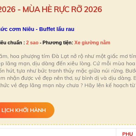
2026 - MÙA HÈ RỰC RỠ 2026
ức cơm Niêu - Buffet lẩu rau
iêu chuẩn
:
2 sao
-
Phương tiện:
Xe giường nằm
năm, hoa phượng tím Đà Lạt nở rộ như một giấc mơ tí
ẹp lãng mạn, dịu dàng đến xiêu lòng. Cứ mỗi mùa hoa
ốn hút, tựa như bức tranh thủy mặc giữa núi rừng. Bướ
 nhận được vẻ đẹp nên thơ, sự bình dị và dịu dàng. 
hức vẻ đẹp lãng mạn này chưa ? Hãy lên kế hoạch từ
LỊCH KHỞI HÀNH
PHỤ