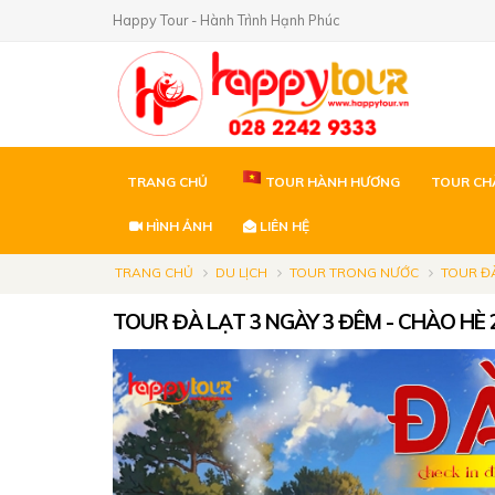
Happy Tour - Hành Trình Hạnh Phúc
TRANG CHỦ
TOUR HÀNH HƯƠNG
TOUR CH
HÌNH ẢNH
LIÊN HỆ
TRANG CHỦ
DU LỊCH
TOUR TRONG NƯỚC
TOUR Đ
TOUR ĐÀ LẠT 3 NGÀY 3 ĐÊM - CHÀO HÈ 