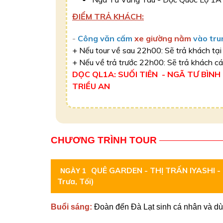
ĐIỂM TRẢ KHÁCH:
-
Công văn cấm
xe giường nằm
vào tru
+ Nếu tour về sau 22h00: Sẽ trả khách tạ
​+ Nếu về trả trước 22h00: Sẽ trả khách cá
DỌC QL1A: SUỐI TIÊN - NGÃ TƯ BÌNH
TRIỀU AN
CHƯƠNG TRÌNH TOUR
QUÊ GARDEN - THỊ TRẤN IYASHI -
NGÀY 1
Trưa, Tối)
Buổi sáng:
Đoàn đến Đà Lạt sinh cá nhân và d