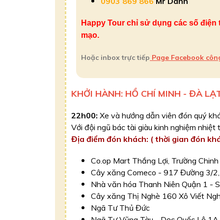
0903 869 866
Mr Danh
Happy Tour chỉ sử dụng các số điện th
mạo.
Hoặc inbox trực tiếp
Page Facebook công 
KHỞI HÀNH: HỒ CHÍ MINH - ĐÀ LẠ
22h00:
Xe và hướng dẫn viên đón quý khá
Với đội ngũ bác tài giàu kinh nghiệm nhiệt
Địa điểm đón khách: ( thời gian đón kh
Co.op Mart Thắng Lợi, Trường Chin
Cây xăng Comeco - 917 Đường 3/2,
Nhà văn hóa Thanh Niên Quận 1 - 
Cây xăng Thị Nghè 160 Xô Viết Nghệ
Ngã Tư Thủ Đức
Ngã Tư Vũng Tàu - Dọc Quốc Lộ 1A