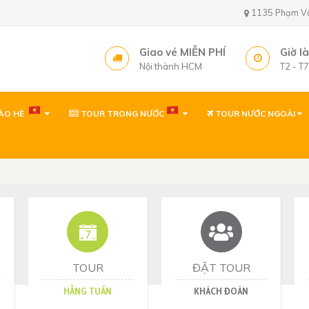
1135 Phạm Văn 
Giao vé MIỄN PHÍ
Giờ l
Nội thành HCM
T2 - T
ÀO HÈ
TOUR TRONG NƯỚC
TOUR NƯỚC NGOÀI
Văn phòng ( gần sâ
1135 Phạm Văn Bạch,
Tây, TP. Hồ Chí Minh
Văn phòng
1135 Phạm Văn Bạch,
Tp. Hồ Chí Minh
Văn phòng Quy Nh
60 Thanh Niên, P. Quy 
TOUR
ĐẶT TOUR
HẰNG TUẦN
KHÁCH ĐOÀN