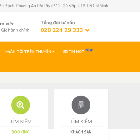
Bạch, Phường An Hội Tây (P.12, Gò Vấp ), TP. Hồ Chí Minh
Tổng đài tư vấn
àm việc
028 224 29 333
7 Giờ hành chính
ĂN TỐI TRÊN THUYỀN
TIN HOT
n Golf)
02822429333
 Phường An Hội
0903869866
 Phường Tân Sơn,
ơn
0903869866
Nhơn, Gia Lai
TÌM KIẾM
TÌM KIẾM
BOOKING
KHÁCH SẠN