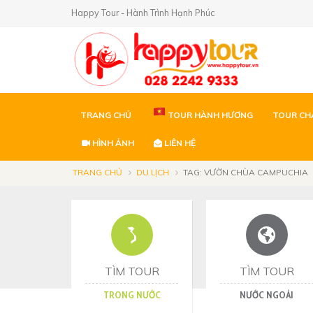
Happy Tour - Hành Trình Hạnh Phúc
TRANG CHỦ
TOUR HÀNH HƯƠNG
TOUR CH
HÌNH ẢNH
LIÊN HỆ
TRANG CHỦ
DU LỊCH
TAG: VƯỜN CHÙA CAMPUCHIA
TÌM TOUR
TÌM TOUR
TRONG NƯỚC
NƯỚC NGOÀI