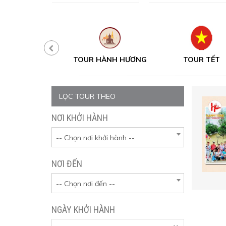
UR MỘT NGÀY
TOUR HÀNH HƯƠNG
TOUR TẾT
LỌC TOUR THEO
NƠI KHỞI HÀNH
-- Chọn nơi khởi hành --
NƠI ĐẾN
-- Chọn nơi đến --
NGÀY KHỞI HÀNH