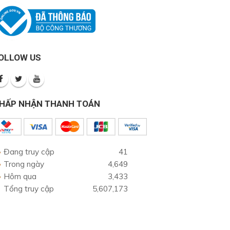
OLLOW US
HẤP NHẬN THANH TOÁN
Đang truy cập
41
Trong ngày
4,649
Hôm qua
3,433
Tổng truy cập
5,607,173