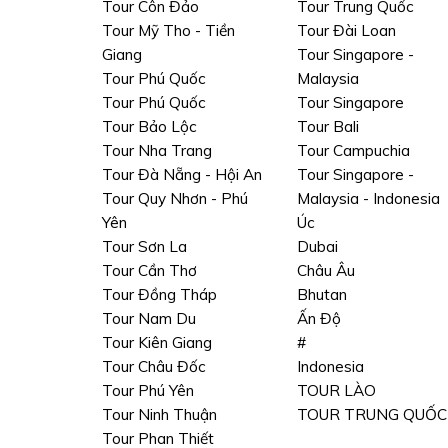
Tour Côn Đảo
Tour Trung Quốc
Tour Mỹ Tho - Tiền
Tour Đài Loan
Giang
Tour Singapore -
Tour Phú Quốc
Malaysia
Tour Phú Quốc
Tour Singapore
Tour Bảo Lộc
Tour Bali
Tour Nha Trang
Tour Campuchia
Tour Đà Nẵng - Hội An
Tour Singapore -
Tour Quy Nhơn - Phú
Malaysia - Indonesia
Yên
Úc
Tour Sơn La
Dubai
Tour Cần Thơ
Châu Âu
Tour Đồng Tháp
Bhutan
Tour Nam Du
Ấn Độ
Tour Kiên Giang
#
Tour Châu Đốc
Indonesia
Tour Phú Yên
TOUR LÀO
Tour Ninh Thuận
TOUR TRUNG QUỐC
Tour Phan Thiết