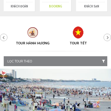
KHÁCH ĐOÀN
BOOKING
KHÁCH SẠN
Y
TOUR HÀNH HƯƠNG
TOUR TẾT
LỌC TOUR THEO