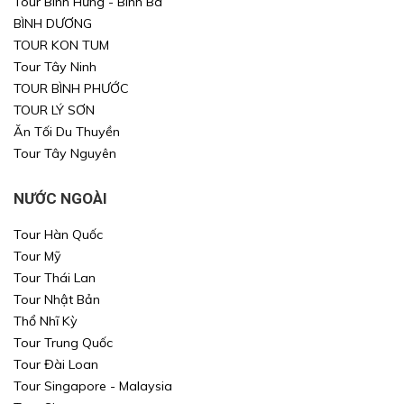
Tour Bình Hưng - Bình Ba
BÌNH DƯƠNG
Xin mời Quý khách chọn thông tin cần tìm kiếm
Xin mời Quý khách chọn thông tin cần tìm kiếm
TOUR KON TUM
Xin mời Quý khách chọn thông tin cần tìm kiếm
Tour Tây Ninh
Xin mời Quý khách chọn thông tin cần tìm kiếm
TOUR BÌNH PHƯỚC
Chọn khu vực
TOUR LÝ SƠN
Chọn nơi đi
Chọn nơi đi
Ăn Tối Du Thuyền
Tour Tây Nguyên
hoặc
Chọn loại
Chọn nơi đến
Chọn nơi đến
NƯỚC NGOÀI
Khoảng giá
Tour Hàn Quốc
TÌM KIẾM
TÌM KIẾM
Tour Mỹ
Tour Thái Lan
TÌM KIẾM
TÌM KIẾM
Tour Nhật Bản
Thổ Nhĩ Kỳ
Tour Trung Quốc
Tour Đài Loan
Tour Singapore - Malaysia