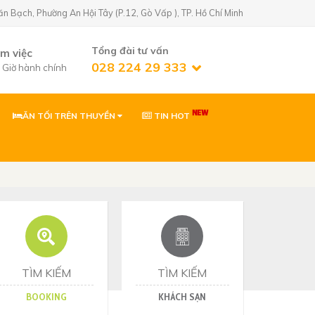
Bạch, Phường An Hội Tây (P.12, Gò Vấp ), TP. Hồ Chí Minh
Tổng đài tư vấn
àm việc
028 224 29 333
7 Giờ hành chính
ĂN TỐI TRÊN THUYỀN
TIN HOT
n Golf)
02822429333
 Phường An Hội
0903869866
 Phường Tân Sơn,
ơn
0903869866
Nhơn, Gia Lai
TÌM KIẾM
TÌM KIẾM
BOOKING
KHÁCH SẠN