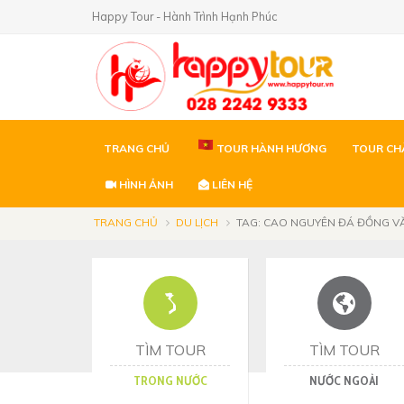
Happy Tour - Hành Trình Hạnh Phúc
TRANG CHỦ
TOUR HÀNH HƯƠNG
TOUR CH
HÌNH ẢNH
LIÊN HỆ
TRANG CHỦ
DU LỊCH
TAG: CAO NGUYÊN ĐÁ ĐỒNG V
TÌM TOUR
TÌM TOUR
TRONG NƯỚC
NƯỚC NGOÀI