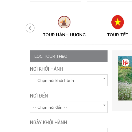
UR MỘT NGÀY
TOUR HÀNH HƯƠNG
TOUR TẾT
LỌC TOUR THEO
NƠI KHỞI HÀNH
-- Chọn nơi khởi hành --
NƠI ĐẾN
-- Chọn nơi đến --
NGÀY KHỞI HÀNH