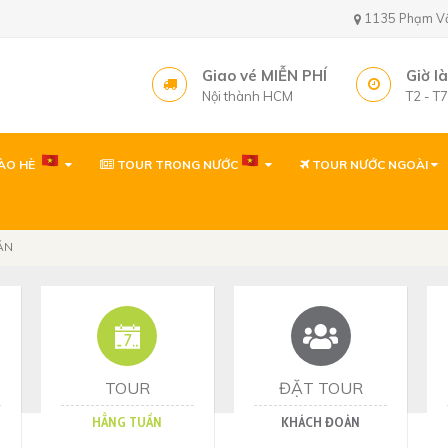
1135 Phạm Văn 
Giao vé MIỄN PHÍ
Giờ l
Nội thành HCM
T2 - T
ÀO HÈ
TOUR TRONG NƯỚC
TOUR NƯỚC NGOÀI
Văn phòng ( gần sâ
1135 Phạm Văn Bạch,
Tây, TP. Hồ Chí Minh
ĂN
Văn phòng
1135 Phạm Văn Bạch,
Tp. Hồ Chí Minh
Văn phòng Quy Nh
60 Thanh Niên, P. Quy 
TOUR
ĐẶT TOUR
HẰNG TUẦN
KHÁCH ĐOÀN