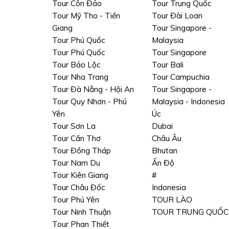
Tour Côn Đảo
Tour Trung Quốc
Tour Mỹ Tho - Tiền
Tour Đài Loan
Giang
Tour Singapore -
Tour Phú Quốc
Malaysia
Tour Phú Quốc
Tour Singapore
Tour Bảo Lộc
Tour Bali
Tour Nha Trang
Tour Campuchia
Tour Đà Nẵng - Hội An
Tour Singapore -
Tour Quy Nhơn - Phú
Malaysia - Indonesia
Yên
Úc
Tour Sơn La
Dubai
Tour Cần Thơ
Châu Âu
Tour Đồng Tháp
Bhutan
Tour Nam Du
Ấn Độ
Tour Kiên Giang
#
Tour Châu Đốc
Indonesia
Tour Phú Yên
TOUR LÀO
Tour Ninh Thuận
TOUR TRUNG QUỐC
Tour Phan Thiết