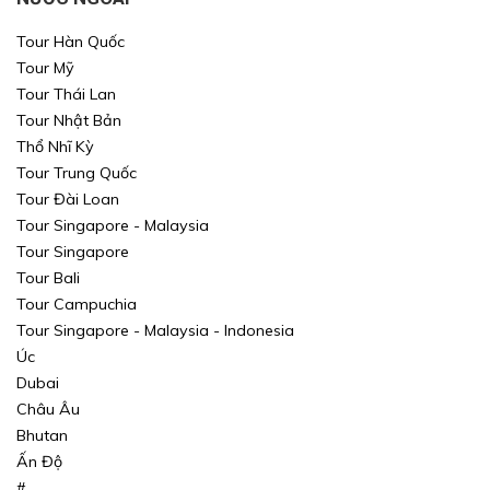
Tour Hàn Quốc
Tour Mỹ
Tour Thái Lan
Tour Nhật Bản
Thổ Nhĩ Kỳ
Xin mời Quý khách chọn thông tin cần tìm kiếm
Xin mời Quý khách chọn thông tin cần tìm kiếm
Tour Trung Quốc
Tour Đài Loan
Xin mời Quý khách chọn thông tin cần tìm kiếm
Xin mời Quý khách chọn thông tin cần tìm kiếm
Tour Singapore - Malaysia
Tour Singapore
Chọn khu vực
Chọn nơi đi
Chọn nơi đi
Tour Bali
Tour Campuchia
hoặc
Chọn loại
Chọn nơi đến
Chọn nơi đến
Tour Singapore - Malaysia - Indonesia
Úc
Khoảng giá
Dubai
Châu Âu
TÌM KIẾM
TÌM KIẾM
Bhutan
Ấn Độ
TÌM KIẾM
TÌM KIẾM
#