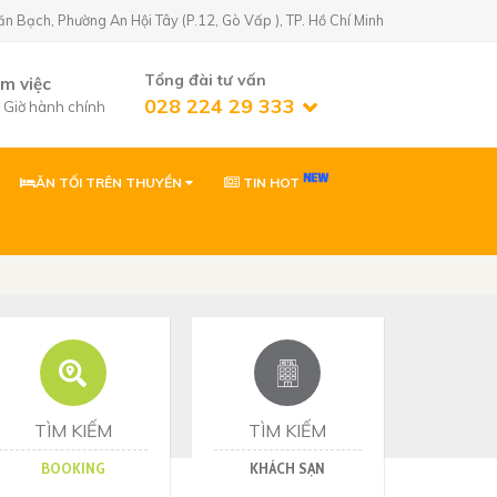
Bạch, Phường An Hội Tây (P.12, Gò Vấp ), TP. Hồ Chí Minh
Tổng đài tư vấn
àm việc
028 224 29 333
7 Giờ hành chính
ĂN TỐI TRÊN THUYỀN
TIN HOT
n Golf)
02822429333
 Phường An Hội
0903869866
 Phường Tân Sơn,
ơn
0903869866
Nhơn, Gia Lai
TÌM KIẾM
TÌM KIẾM
BOOKING
KHÁCH SẠN