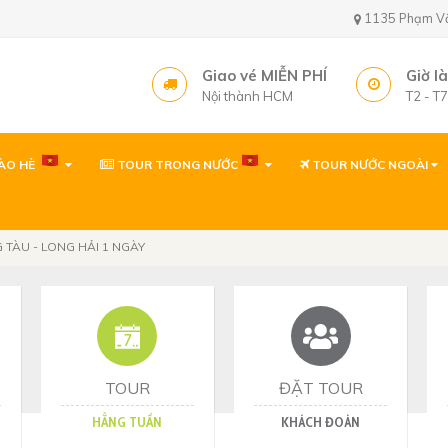
1135 Phạm Văn 
Giao vé MIỄN PHÍ
Giờ l
Nội thành HCM
T2 - T
ÀO HÈ
TOUR TRONG NƯỚC
TOUR NƯỚC NGOÀI
Văn phòng ( gần sâ
1135 Phạm Văn Bạch,
Tây, TP. Hồ Chí Minh
 TÀU - LONG HẢI 1 NGÀY
Văn phòng
1135 Phạm Văn Bạch,
Tp. Hồ Chí Minh
Văn phòng Quy Nh
60 Thanh Niên, P. Quy 
TOUR
ĐẶT TOUR
HẰNG TUẦN
KHÁCH ĐOÀN