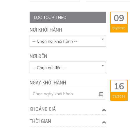
09
LỌC TOUR THEO
08/2026
NƠI KHỞI HÀNH
-- Chọn nơi khởi hành --
NƠI ĐẾN
-- Chọn nơi đến --
NGÀY KHỞI HÀNH
16
08/2026
KHOẢNG GIÁ
THỜI GIAN