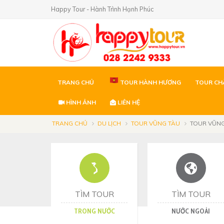
Happy Tour - Hành Trình Hạnh Phúc
TRANG CHỦ
TOUR HÀNH HƯƠNG
TOUR CH
HÌNH ẢNH
LIÊN HỆ
TRANG CHỦ
DU LỊCH
TOUR VŨNG TÀU
TOUR VŨNG
TÌM TOUR
TÌM TOUR
TRONG NƯỚC
NƯỚC NGOÀI