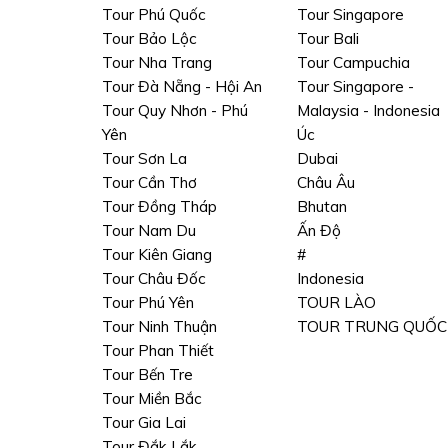
Tour Phú Quốc
Tour Singapore
Tour Bảo Lộc
Tour Bali
Tour Nha Trang
Tour Campuchia
Tour Đà Nẵng - Hội An
Tour Singapore -
Tour Quy Nhơn - Phú
Malaysia - Indonesia
Yên
Úc
Tour Sơn La
Dubai
Tour Cần Thơ
Châu Âu
Tour Đồng Tháp
Bhutan
Tour Nam Du
Ấn Độ
Tour Kiên Giang
#
Tour Châu Đốc
Indonesia
Tour Phú Yên
TOUR LÀO
Tour Ninh Thuận
TOUR TRUNG QUỐC
Tour Phan Thiết
Tour Bến Tre
Tour Miền Bắc
Tour Gia Lai
Tour Đắk Lắk