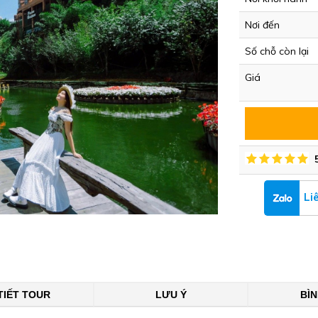
Nơi đến
Số chỗ còn lại
Giá
Li
TIẾT TOUR
LƯU Ý
BÌ