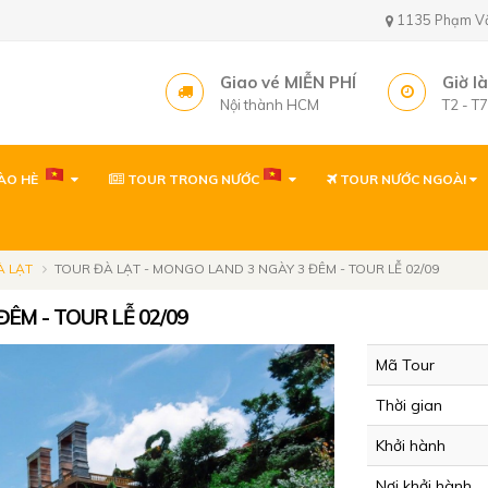
1135 Phạm Văn 
Giao vé MIỄN PHÍ
Giờ l
Nội thành HCM
T2 - T
ÀO HÈ
TOUR TRONG NƯỚC
TOUR NƯỚC NGOÀI
Văn phòng ( gần sâ
1135 Phạm Văn Bạch,
Tây, TP. Hồ Chí Minh
À LẠT
TOUR ĐÀ LẠT - MONGO LAND 3 NGÀY 3 ĐÊM - TOUR LỄ 02/09
Văn phòng
ÊM - TOUR LỄ 02/09
1135 Phạm Văn Bạch,
Tp. Hồ Chí Minh
Mã Tour
Văn phòng Quy Nh
Thời gian
60 Thanh Niên, P. Quy 
Khởi hành
Nơi khởi hành