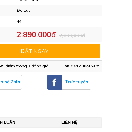
Đà Lạt
44
2,890,000đ
2,890,000đ
ĐẶT NGAY
5/5
điểm trong
1
đánh giá
79764 lượt xem
ên hệ Zalo
Trực tuyến
NH LUẬN
LIÊN HỆ