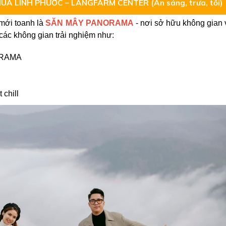
ÙA LINH PHƯỚC – LANGFARM CENTER (Ăn sáng, trưa, tối)
mới toanh là
SĂN MÂY PANORAMA
- nơi sở hữu không gian
 các không gian trải nghiệm như:
NORAMA
 chill