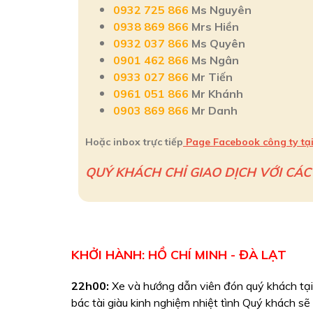
0932 725 866
Ms Nguyên
0938 869 866
Mrs Hiền
0932 037 866
Ms Quyên
0901 462 866
Ms Ngân
0933 027 866
Mr Tiến
0961 051 866
Mr Khánh
0903 869 866
Mr Danh
Hoặc inbox trực tiếp
Page Facebook công ty tạ
QUÝ KHÁCH CHỈ GIAO DỊCH VỚI CÁC
KHỞI HÀNH: HỒ CHÍ MINH - ĐÀ LẠT
22h00:
Xe và hướng dẫn viên đón quý khách tại
bác tài giàu kinh nghiệm nhiệt tình Quý khách sẽ