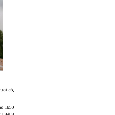
rượt cỏ,
cao 1650
ỡ ngàng