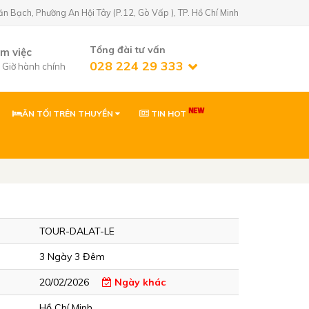
Bạch, Phường An Hội Tây (P.12, Gò Vấp ), TP. Hồ Chí Minh
Tổng đài tư vấn
àm việc
028 224 29 333
7 Giờ hành chính
ĂN TỐI TRÊN THUYỀN
TIN HOT
n Golf)
02822429333
 Phường An Hội
0903869866
 Phường Tân Sơn,
TOUR-DALAT-LE
ơn
0903869866
3 Ngày 3 Đêm
Nhơn, Gia Lai
20/02/2026
Ngày khác
Hồ Chí Minh