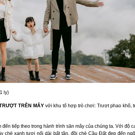
 ly)
TRƯỢT TRÊN MÂY
với khu tổ hợp trò chơi: Trượt phao khô, t
 đến tiếp theo trong hành trình săn mây của chúng ta. Với độ 
 chè xanh tươi nối dài bất tận, đồi chè Cầu Đất đẹp đến ng