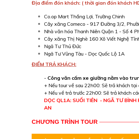
Địa điểm đón khách: ( thời gian đón khách HD
Co.op Mart Thắng Lợi, Trường Chinh
Cây xăng Comeco - 917 Đường 3/2, Phườ
Nhà văn hóa Thanh Niên Quận 1 - Số 4 
Cây xăng Thị Nghè 160 Xô Viết Nghệ Tĩnh,
Ngã Tư Thủ Đức
Ngã Tư Vũng Tàu - Dọc Quốc Lộ 1A
ĐIỂM TRẢ KHÁCH:
-
Công văn cấm
xe giường nằm
vào tru
+ Nếu tour về sau 22h00: Sẽ trả khách tạ
​+ Nếu về trả trước 22h00: Sẽ trả khách cá
DỌC QL1A: SUỐI TIÊN - NGÃ TƯ BÌNH
AN
CHƯƠNG TRÌNH TOUR