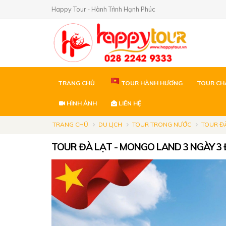
Happy Tour - Hành Trình Hạnh Phúc
TRANG CHỦ
TOUR HÀNH HƯƠNG
TOUR CH
HÌNH ẢNH
LIÊN HỆ
TRANG CHỦ
DU LỊCH
TOUR TRONG NƯỚC
TOUR Đ
TOUR ĐÀ LẠT - MONGO LAND 3 NGÀY 3 Đ