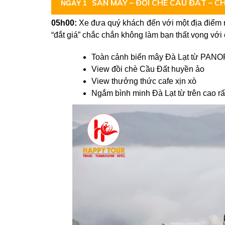
SĂN MÂY – ĐỒI CHÈ CẦU ĐẤT – CH
NGÀY 1
05h00:
Xe đưa quý khách đến với một địa điểm 
“đắt giá” chắc chắn không làm bạn thất vọng với
Toàn cảnh biển mây Đà Lạt từ PA
View đồi chè Cầu Đất huyền ảo
View thưởng thức cafe xịn xò
Ngắm bình minh Đà Lạt từ trên cao rất