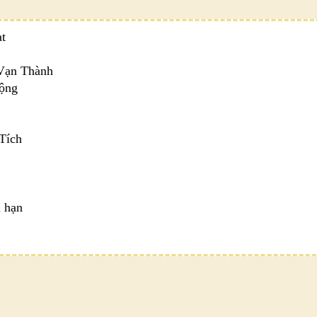
t
Vạn Thành
mộng
 Tích
i hạn