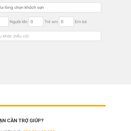
Người lớn
Trẻ em
Em bé
ẠN CẦN TRỢ GIÚP?