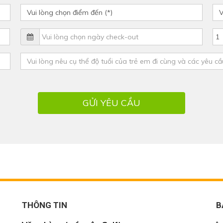
GỬI YÊU CẦU
THÔNG TIN
B