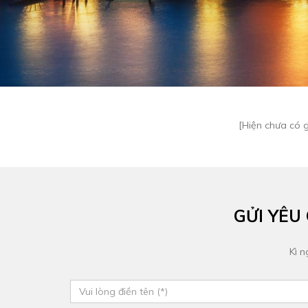
[Hiện chưa có 
GỬI YÊU
Kì n