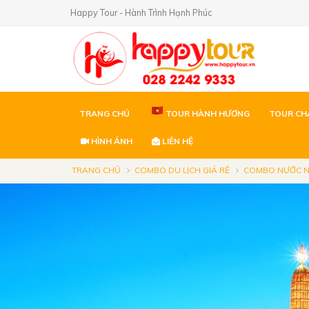
Happy Tour - Hành Trình Hạnh Phúc
TRANG CHỦ
TOUR HÀNH HƯƠNG
TOUR CH
HÌNH ẢNH
LIÊN HỆ
TRANG CHỦ
COMBO DU LỊCH GIÁ RẺ
COMBO NƯỚC 