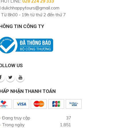
HOTLINE
:
028 224 29 333
dulichhappytours@gmail.com
Từ 8h00 - 19h từ thứ 2 đến thứ 7
HÔNG TIN CÔNG TY
OLLOW US
HẤP NHẬN THANH TOÁN
Đang truy cập
37
Trong ngày
1,851