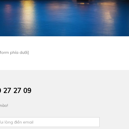
form phía dưới]
27 27 09
 nào!