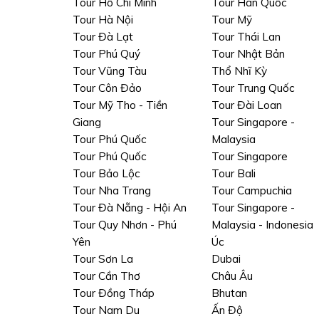
Tour Hồ Chí Minh
Tour Hàn Quốc
Tour Hà Nội
Tour Mỹ
Tour Đà Lạt
Tour Thái Lan
Tour Phú Quý
Tour Nhật Bản
Tour Vũng Tàu
Thổ Nhĩ Kỳ
Tour Côn Đảo
Tour Trung Quốc
Tour Mỹ Tho - Tiền
Tour Đài Loan
Giang
Tour Singapore -
Tour Phú Quốc
Malaysia
Tour Phú Quốc
Tour Singapore
Tour Bảo Lộc
Tour Bali
Tour Nha Trang
Tour Campuchia
Tour Đà Nẵng - Hội An
Tour Singapore -
Tour Quy Nhơn - Phú
Malaysia - Indonesia
Yên
Úc
Tour Sơn La
Dubai
Tour Cần Thơ
Châu Âu
Tour Đồng Tháp
Bhutan
Tour Nam Du
Ấn Độ