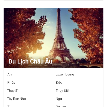
Du Lịch Châu Âu
Anh
Luxembourg
Pháp
Đức
Thụy Sĩ
Thụy Điển
Tây Ban Nha
Nga
Ý
Ba Lan