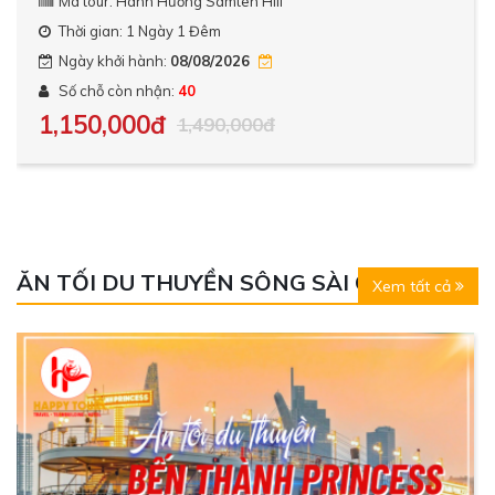
Mã tour: Hành Hương Samten Hill
Thời gian: 1 Ngày 1 Đêm
Ngày khởi hành:
08/08/2026
Số chỗ còn nhận:
40
1,150,000đ
1,490,000đ
ĂN TỐI DU THUYỀN SÔNG SÀI GÒN
Xem tất cả