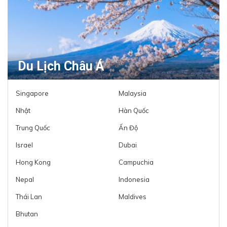
Du Lịch Châu Á
Singapore
Malaysia
Nhật
Hàn Quốc
Trung Quốc
Ấn Độ
Israel
Dubai
Hong Kong
Campuchia
Nepal
Indonesia
Thái Lan
Maldives
Bhutan