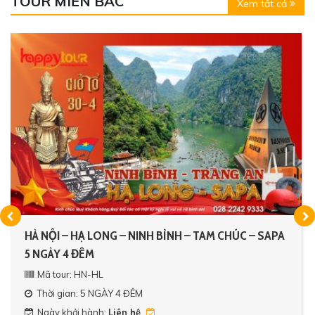
TOUR MIỀN BẮC
Xem tất cả
HÀ NỘI – HẠ LONG – NINH BÌNH – TAM CHÚC – SAPA
5 NGÀY 4 ĐÊM
Mã tour: HN-HL
Thời gian: 5 NGÀY 4 ĐÊM
Ngày khởi hành:
Liên hệ