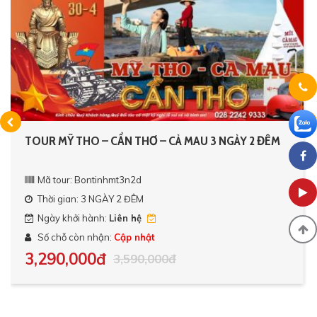
TOUR MỸ THO – CẦN THƠ – CÀ MAU 3 NGÀY 2 ĐÊM
Mã tour: Bontinhmt3n2d
Thời gian: 3 NGÀY 2 ĐÊM
Ngày khởi hành:
Liên hệ
Số chỗ còn nhận:
Cập nhật
3,290,000đ
3,590,000đ