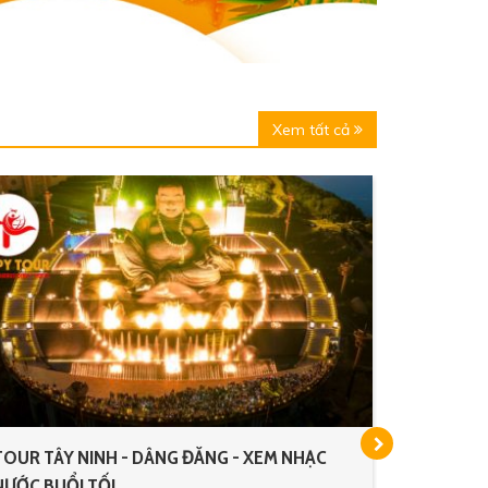
Xem tất cả
ÂY NINH - DÂNG ĐĂNG - XEM NHẠC
TOUR ĐỒNG THÁ
UỔI TỐI
CHỢ QUÊ 1 NGÀ