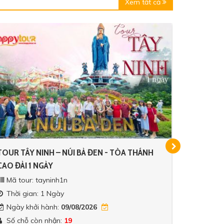
Xem tất cả
TOUR TÂY NINH – NÚI BÀ ĐEN - TÒA THÁNH
TOUR HÀ
CAO ĐÀI 1 NGÀY
TỰ VŨNG 
Mã tour: tayninh1n
Mã tour
Thời gian: 1 Ngày
Thời gi
Ngày khởi hành:
09/08/2026
Ngày kh
Số chỗ còn nhận:
19
Số chỗ 