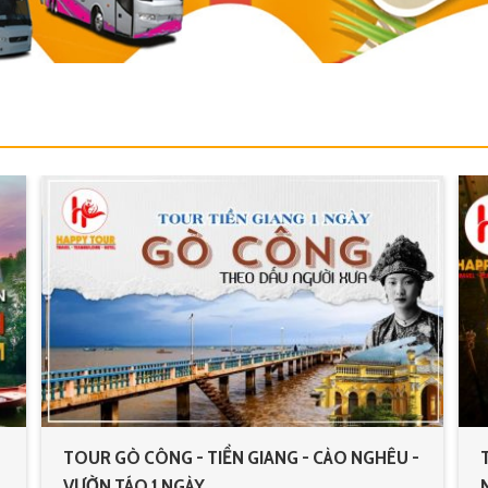
TOUR GÒ CÔNG - TIỀN GIANG - CÀO NGHÊU -
TOUR T
VƯỜN TÁO 1 NGÀY
NƯỚC B