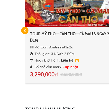
SAN HÔ -
TOUR MỸ THO – CẦN THƠ – CÀ MAU 3 NGÀY 2
ĐÊM
Mã tour: Bontinhmt3n2d
Thời gian: 3 NGÀY 2 ĐÊM
Ngày khởi hành:
Liên hệ
Số chỗ còn nhận:
Cập nhật
3,290,000đ
3,590,000đ