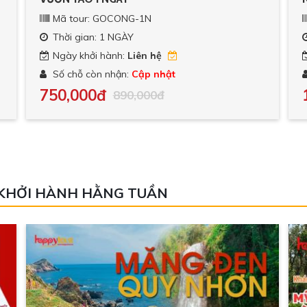
Mã tour: GOCONG-1N
Mã t
Thời gian: 1 NGÀY
Thời 
Ngày khởi hành:
Liên hệ
Ngày 
Số chỗ còn nhận:
Cập nhật
Số ch
750,000đ
1,05
890,000đ
- KHỞI HÀNH HẰNG TUẦN