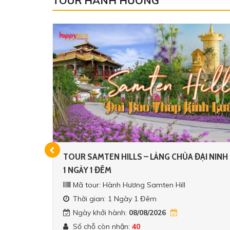
TOUR HÀNH HƯƠNG
NGÀY
TOUR SAMTEN HILLS – LÀNG CHÙA ĐẠI NINH
1 NGÀY 1 ĐÊM
Mã tour: Hành Hương Samten Hill
Thời gian: 1 Ngày 1 Đêm
Ngày khởi hành:
08/08/2026
Số chỗ còn nhận:
40