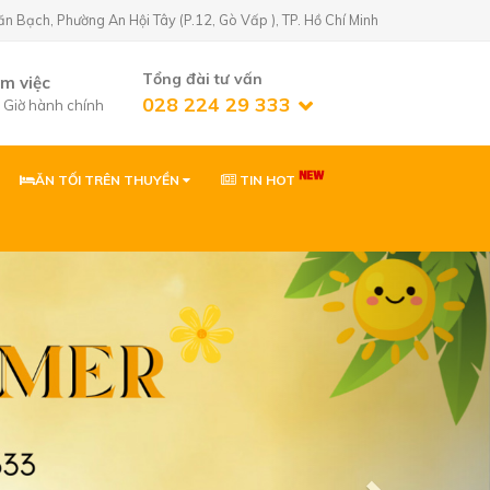
Bạch, Phường An Hội Tây (P.12, Gò Vấp ), TP. Hồ Chí Minh
Tổng đài tư vấn
àm việc
028 224 29 333
7 Giờ hành chính
ĂN TỐI TRÊN THUYỀN
TIN HOT
n Golf)
02822429333
 Phường An Hội
Next
0903869866
 Phường Tân Sơn,
ơn
0903869866
Nhơn, Gia Lai