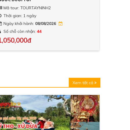
our: TOURTAYNINH2
Mã tour: TO
gian: 1 ngày
Thời gian: 1 N
khởi hành:
08/08/2026
Ngày khởi hàn
ỗ còn nhận:
44
Số chỗ còn nh
0,000đ
850,000đ
9
Xem tất cả