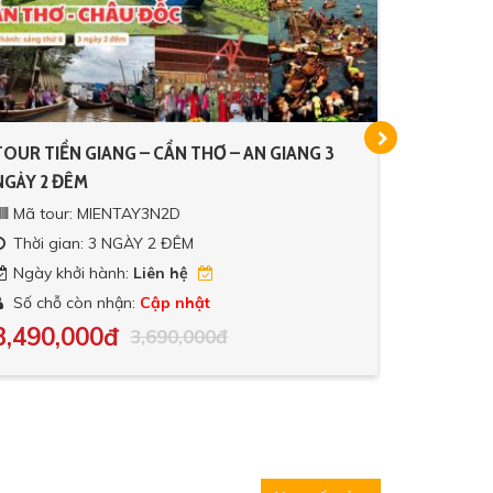
TOUR TIỀN GIANG – CẦN THƠ – AN GIANG 3
TOUR VĨN
NGÀY 2 ĐÊM
NGÀY 2 Đ
Mã tour: MIENTAY3N2D
Mã tour
Thời gian: 3 NGÀY 2 ĐÊM
Thời gi
Ngày khởi hành:
Liên hệ
Ngày kh
Số chỗ còn nhận:
Cập nhật
Số chỗ 
3,490,000đ
2,590,
3,690,000đ