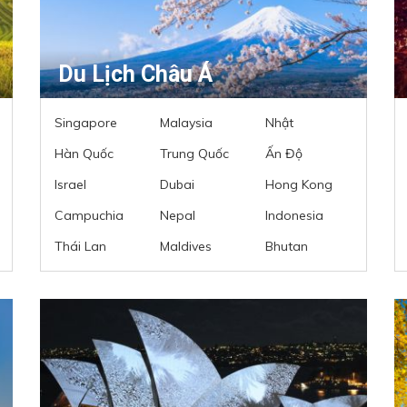
Du Lịch Châu Á
Singapore
Malaysia
Nhật
Hàn Quốc
Trung Quốc
Ấn Độ
Israel
Dubai
Hong Kong
Campuchia
Nepal
Indonesia
Thái Lan
Maldives
Bhutan