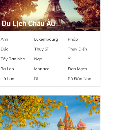
Du Lịch Châu Âu
Anh
Luxembourg
Pháp
Đức
Thụy Sĩ
Thụy Điển
Tây Ban Nha
Nga
Ý
Ba Lan
Monaco
Đan Mạch
Hà Lan
Bỉ
Bồ Đào Nha