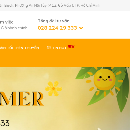
Bạch, Phường An Hội Tây (P.12, Gò Vấp ), TP. Hồ Chí Minh
Tổng đài tư vấn
àm việc
028 224 29 333
7 Giờ hành chính
ĂN TỐI TRÊN THUYỀN
TIN HOT
n Golf)
02822429333
 Phường An Hội
Next
0903869866
 Phường Tân Sơn,
ơn
0903869866
Nhơn, Gia Lai